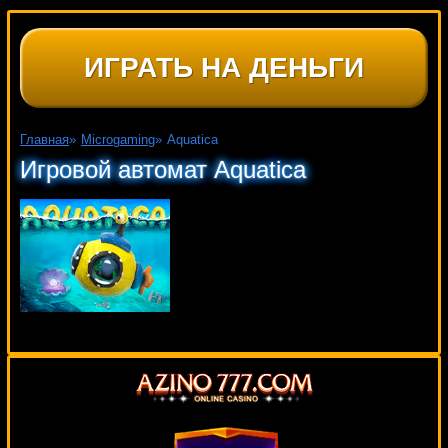
ИГРАТЬ НА ДЕНЬГИ
Главная
»
Microgaming
»
Aquatica
Игровой автомат Aquatica