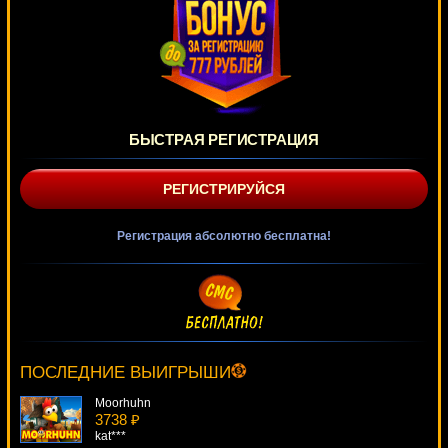
БЫСТРАЯ РЕГИСТРАЦИЯ
РЕГИСТРИРУЙСЯ
Регистрация абсолютно бесплатна!
Football Rules!
2817 ₽
Deni***
ПОСЛЕДНИЕ ВЫИГРЫШИ
Moorhuhn
3738 ₽
kat***