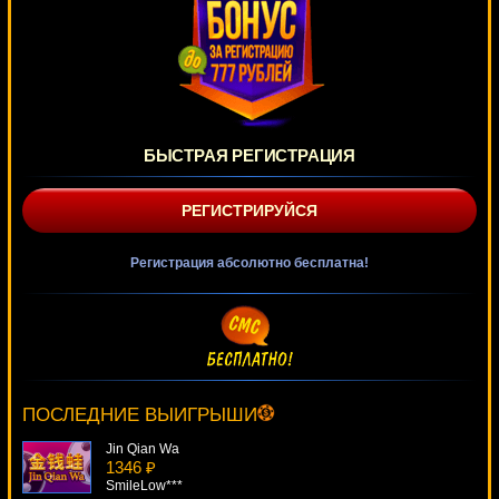
БЫСТРАЯ РЕГИСТРАЦИЯ
РЕГИСТРИРУЙСЯ
Регистрация абсолютно бесплатна!
Rock The Boat
1619 ₽
sgvwood***
ПОСЛЕДНИЕ ВЫИГРЫШИ
Jin Qian Wa
1346 ₽
SmileLow***