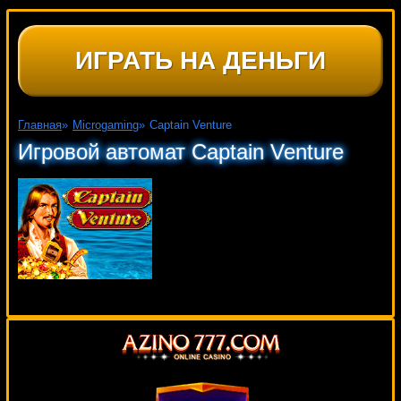
ИГРАТЬ НА ДЕНЬГИ
Главная
»
Microgaming
»
Captain Venture
Игровой автомат Captain Venture