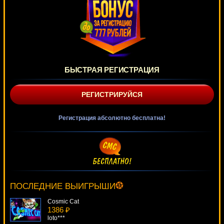
БЫСТРАЯ РЕГИСТРАЦИЯ
РЕГИСТРИРУЙСЯ
Регистрация абсолютно бесплатна!
Secret Admirer
4471 ₽
Lucy***
ПОСЛЕДНИЕ ВЫИГРЫШИ
Cosmic Cat
1386 ₽
loto***