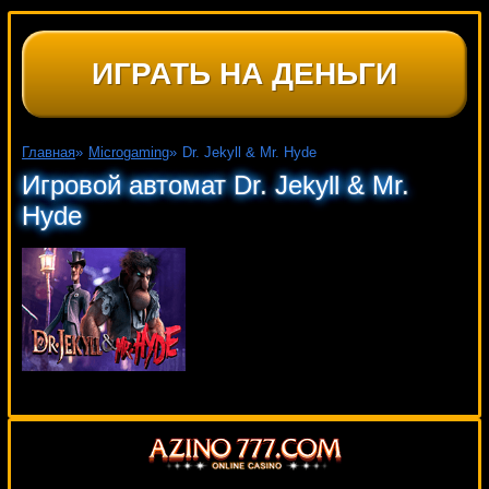
ИГРАТЬ НА ДЕНЬГИ
Главная
»
Microgaming
»
Dr. Jekyll & Mr. Hyde
Игровой автомат Dr. Jekyll & Mr.
Hyde