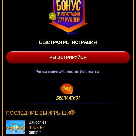
БЫСТРАЯ РЕГИСТРАЦИЯ
РЕГИСТРИРУЙСЯ
Регистрация абсолютно бесплатна!
Thrill Seekers
2878 ₽
blogolet***
ПОСЛЕДНИЕ ВЫИГРЫШИ
Balloonies
4657 ₽
drink***