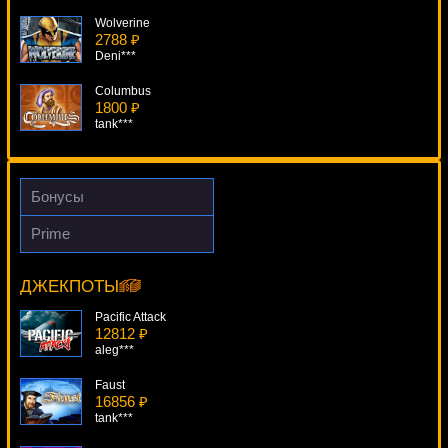
Wolverine
2788 ₽
Deni***
Columbus
1800 ₽
tank***
Legacy
2125 ₽
aleg***
Бонусы
The Jazz Club
Prime
1086 ₽
Ghost Rider
tank***
19790 ₽
superman***
ДЖЕКПОТЫ
Bar 7's
2546 ₽
Pacific Attack
alex***
12812 ₽
aleg***
Faust
16856 ₽
tank***