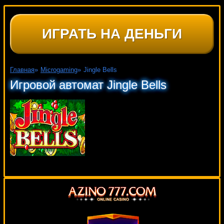
ИГРАТЬ НА ДЕНЬГИ
Главная
»
Microgaming
»
Jingle Bells
Игровой автомат Jingle Bells