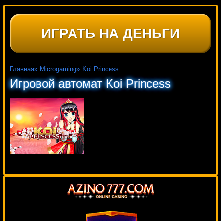
ИГРАТЬ НА ДЕНЬГИ
Главная
»
Microgaming
»
Koi Princess
Игровой автомат Koi Princess