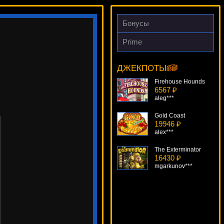
Бонусы
The Finer Reels Of Life
Prime
6200 ₽
Gamer***
ДЖЕКПОТЫ
Firehouse Hounds
6567 ₽
aleg***
Gold Coast
19946 ₽
alex***
The Exterminator
16430 ₽
mgarkunov***
Kathmandu
8074 ₽
Deni***
Treasures Of Icewind Dale
17973 ₽
aleg***