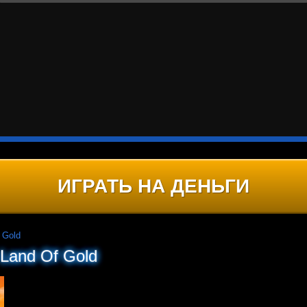
ИГРАТЬ НА ДЕНЬГИ
 Gold
Land Of Gold