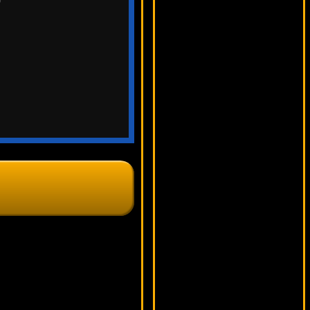
Dr. Jekyll & Mr. Hyde
11387 ₽
ivan-lev***