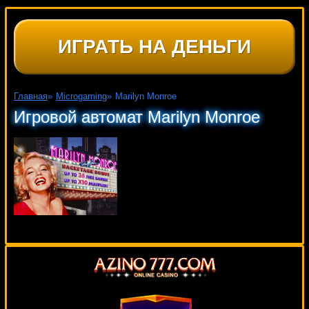
ИГРАТЬ НА ДЕНЬГИ
Главная
»
Microgaming
»
Marilyn Monroe
Игровой автомат Marilyn Monroe