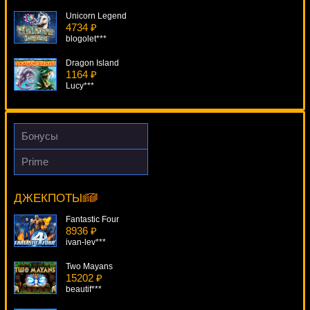
Unicorn Legend
4734 ₽
blogolet***
Dragon Island
1164 ₽
Lucy***
Wheel Of Wealth Special Edition
3609 ₽
Cteb***
Бонусы
Wild Rescue
Prime
4310 ₽
Ghost Pirates
kat***
10025 ₽
Lucy***
ДЖЕКПОТЫ
300 Shields
423 ₽
Fantastic Four
DenisVS***
8936 ₽
ivan-lev***
Two Mayans
15202 ₽
beautif***