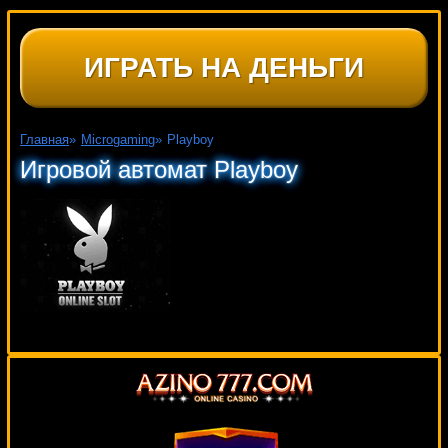
ИГРАТЬ НА ДЕНЬГИ
Главная
»
Microgaming
»
Playboy
Игровой автомат Playboy