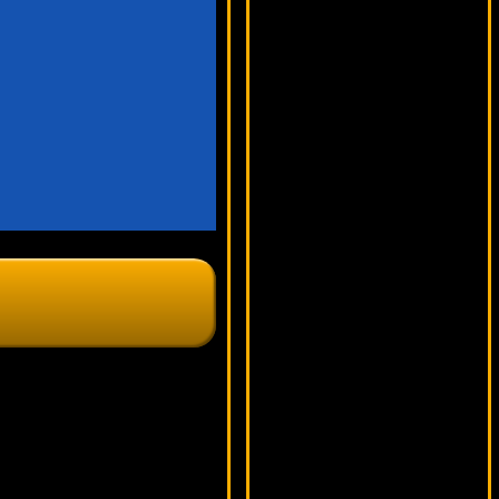
9683 ₽
superman***
Immortal Romance
9993 ₽
Panamer***