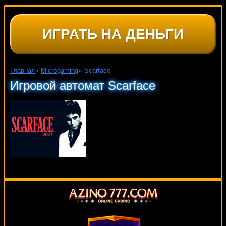
ИГРАТЬ НА ДЕНЬГИ
Главная
»
Microgaming
»
Scarface
Игровой автомат Scarface