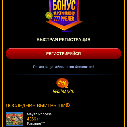
БЫСТРАЯ РЕГИСТРАЦИЯ
РЕГИСТРИРУЙСЯ
Регистрация абсолютно бесплатна!
Always Hot
3158 ₽
superman***
ПОСЛЕДНИЕ ВЫИГРЫШИ
Mayan Princess
4366 ₽
Panamer***