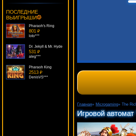
3345 ₽
DenisVS***
ПОСЛЕДНИЕ
ВЫИГРЫШИ
Pharaoh's Ring
801 ₽
loto***
Dr. Jekyll & Mr. Hyde
531 ₽
aleg***
Pharaoh King
2513 ₽
DenisVS***
Boom Brothers
1140 ₽
lucky***
Sindbad
Главная
»
Microgaming
»
The Ric
4972 ₽
Игровой автомат 
ivan-lev***
Jekyll And Hyde
921 ₽
DenisVS***