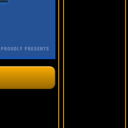
Mega Jackpot
17846 ₽
Egoistik***