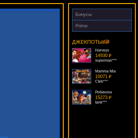
Бонусы
Ace Ventura
Prime
9327 ₽
kat***
ДЖЕКПОТЫ
Harveys
14930 ₽
superman***
Mamma Mia
10071 ₽
Cteb***
Робинзон
15273 ₽
tank***
Tomb Raider
15989 ₽
Gamer***
FairyTale Legends: Red Riding Hood
11136 ₽
Deni***