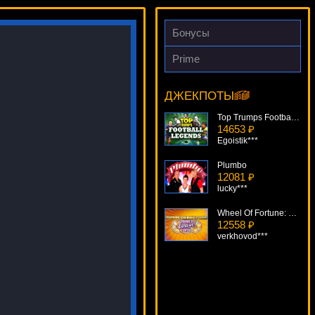
Бонусы
Prime
Mystery Planet
11485 ₽
turen***
ДЖЕКПОТЫ
Top Trumps Football Legends
14653 ₽
Egoistik***
Plumbo
12081 ₽
lucky***
Wheel Of Fortune: Triple Extreme Spin
12558 ₽
verkhovod***
Kawaii Kitty
7517 ₽
blogolet***
Black Widow