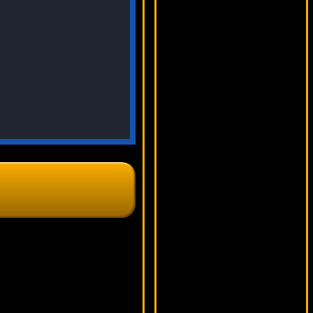
11493 ₽
turen***
WhoSpunIt
19391 ₽
Serg***