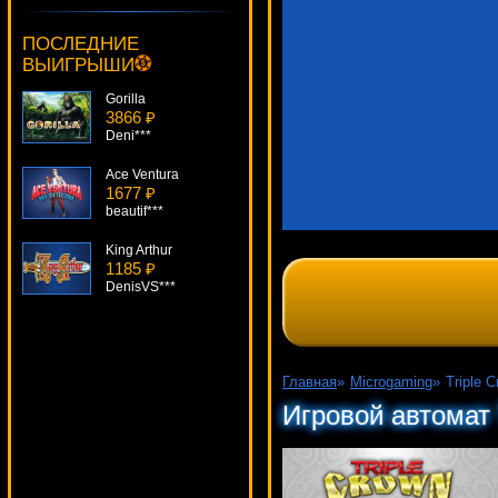
Da Vinci Diamonds: Dual Play
2407 ₽
ПОСЛЕДНИЕ
Panamer***
ВЫИГРЫШИ
Gorilla
3866 ₽
Deni***
Ace Ventura
1677 ₽
beautif***
King Arthur
1185 ₽
DenisVS***
Starburst
2617 ₽
Egoistik***
Главная
»
Microgaming
»
Triple 
Under The Sea
Игровой автомат 
3049 ₽
alex***
Mega King
2867 ₽