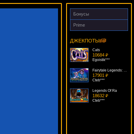
Бонусы
Prime
Mad Mad Monkey
12624 ₽
turen***
ДЖЕКПОТЫ
Cats
10684 ₽
Egoistik***
Fairytale Legends: Hansel & Gretel
17901 ₽
Cteb***
Legends Of Ra
18632 ₽
Cteb***
Sunquest
8793 ₽
Serg***
In Bloom