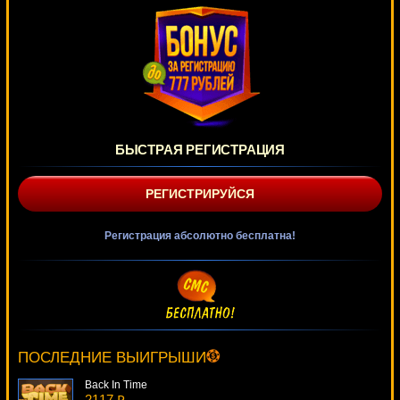
БЫСТРАЯ РЕГИСТРАЦИЯ
РЕГИСТРИРУЙСЯ
Регистрация абсолютно бесплатна!
Centre Court
2815 ₽
tank***
ПОСЛЕДНИЕ ВЫИГРЫШИ
Back In Time
2117 ₽