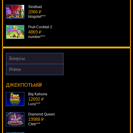
Sindbad
2066 ₽
blogolet***
Fruit Cocktail 2
4869 ₽
number***
Highway Kings
1213 ₽
DenisVS***
Бонусы
Halloween Fortune
Prime
4429 ₽
Double Magic
drink***
19602 ₽
mgarkunov***
ДЖЕКПОТЫ
Faust
4253 ₽
Big Kahuna
tank***
12692 ₽
Lucy***
Diamond Queen
19988 ₽
Cteb***