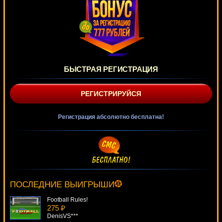
БЫСТРАЯ РЕГИСТРАЦИЯ
РЕГИСТРИРУЙСЯ
Регистрация абсолютно бесплатна!
Craps
3871 ₽
loto***
ПОСЛЕДНИЕ ВЫИГРЫШИ
Football Rules!
275 ₽
DenisVS***