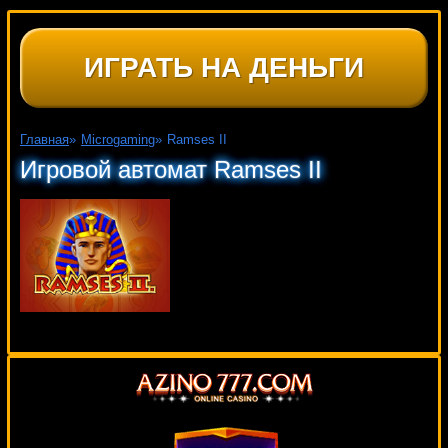
ИГРАТЬ НА ДЕНЬГИ
Главная
»
Microgaming
»
Ramses II
Игровой автомат Ramses II