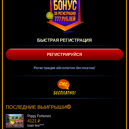
БЫСТРАЯ РЕГИСТРАЦИЯ
РЕГИСТРИРУЙСЯ
Регистрация абсолютно бесплатна!
Revolution
4188 ₽
Cteb***
ПОСЛЕДНИЕ ВЫИГРЫШИ
Piggy Fortunes
4121 ₽
ivan-lev***